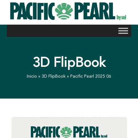
Skip
to
content
3D FlipBook
Inicio
»
3D FlipBook
»
Pacific Pearl 2025 06