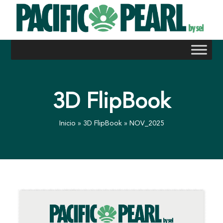
Skip
to
content
3D FlipBook
Inicio
»
3D FlipBook
»
NOV_2025