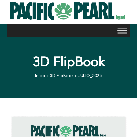
Skip
to
content
3D FlipBook
Inicio
»
3D FlipBook
»
JULIO_2025