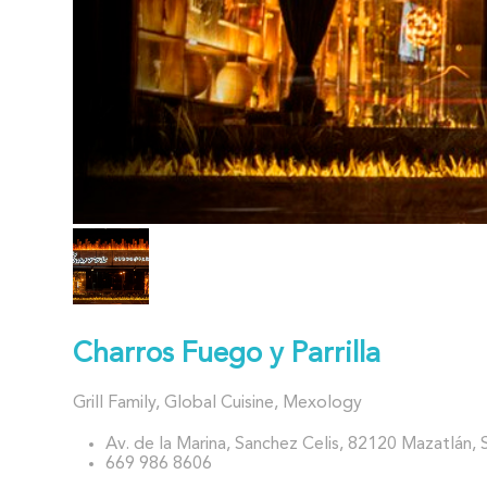
Charros Fuego y Parrilla
Grill Family, Global Cuisine, Mexology
Av. de la Marina, Sanchez Celis, 82120 Mazatlán, 
669 986 8606